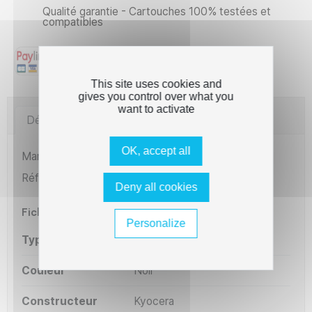
Qualité garantie - Cartouches 100% testées et
compatibles
This site uses cookies and
gives you control over what you
want to activate
Détails du produit
Imprimantes compatibles
OK, accept all
Marque
The Premium Solution
Référence
L1-KT110
Deny all cookies
Fiche technique
Personalize
Type
Compatible
Couleur
Noir
Constructeur
Kyocera