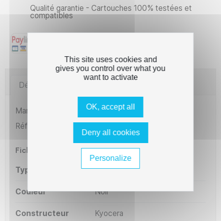
Qualité garantie - Cartouches 100% testées et
compatibles
This site uses cookies and
gives you control over what you
want to activate
Détails du produit
Imprimantes compatibles
OK, accept all
Marque
The Premium Solution
Référence
L1-KT3110
Deny all cookies
Fiche technique
Personalize
Type
Compatible
Couleur
Noir
Constructeur
Kyocera