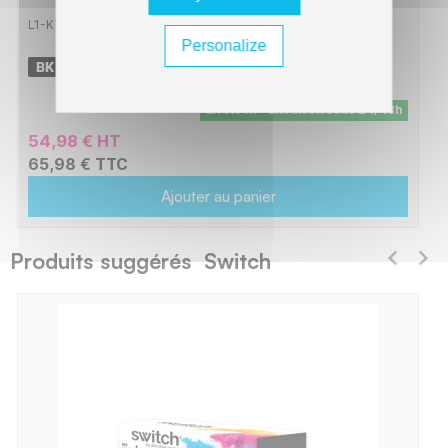
L1-KT570B
Personalize
-
16000 pages
En stock - Livraison sous 24/48h
54,98 € HT
65,98 € TTC
Ajouter au panier
Produits suggérés Switch