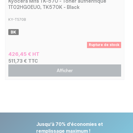
Kyocera Mita TK-570 - Toner authentique
1T02HG0EU0, TK570K - Black
KY-T570B
Rupture de stock
426,45 € HT
511,73 € TTC
Afficher
Jusqu'à 70% d'économies et
remplissage maximum !