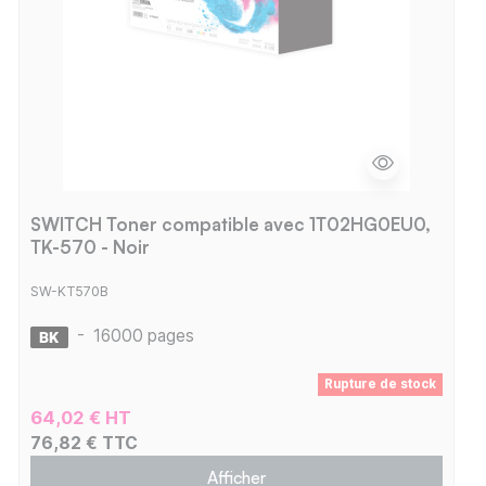
SWITCH Toner compatible avec 1T02HG0EU0,
TK-570 - Noir
SW-KT570B
-
16000 pages
Rupture de stock
64,02 € HT
76,82 € TTC
Afficher