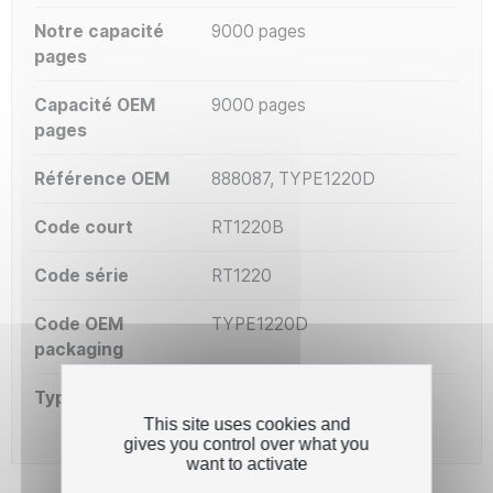
Notre capacité
9000 pages
pages
Capacité OEM
9000 pages
pages
Référence OEM
888087, TYPE1220D
Code court
RT1220B
Code série
RT1220
Code OEM
TYPE1220D
packaging
Type de capacité
Standard
This site uses cookies and
gives you control over what you
want to activate