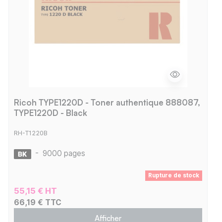
Ricoh TYPE1220D - Toner authentique 888087,
TYPE1220D - Black
RH-T1220B
-
9000 pages
Rupture de stock
55,15 € HT
66,19 € TTC
Afficher