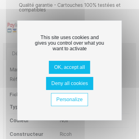
Qualité garantie - Cartouches 100% testées et
compatibles
This site uses cookies and
gives you control over what you
want to activate
Détails du produit
Imprimantes compatibles
OK, accept all
Marque
The Premium Solution
Référence
L1-RT4015B
Deny all cookies
Fiche technique
Personalize
Type
Compatible
Couleur
Noir
Constructeur
Ricoh