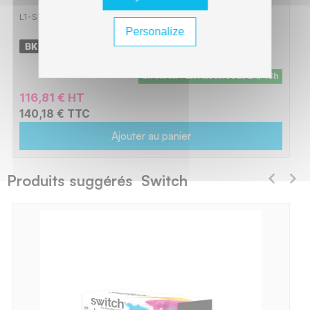
L1-ST203X_0003
Personalize
-
3 x
10000 pages
En stock - Livraison sous 24/48h
116,81 € HT
140,18 € TTC
Ajouter au panier
Produits suggérés Switch