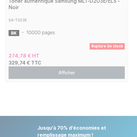
Toner authentique Samsung MLT-D203E/ELS -
Noir
SA-T203E
-
10000 pages
Rupture de stock
274,78 € HT
329,74 € TTC
Afficher
Jusqu'à 70% d'économies et
remplissage maximum !