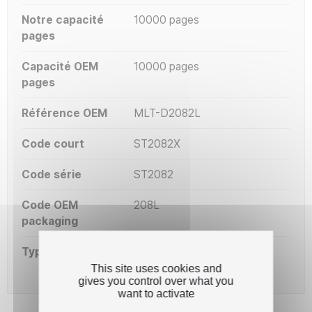
Notre capacité
10000 pages
pages
Capacité OEM
10000 pages
pages
Référence OEM
MLT-D2082L
Code court
ST2082X
Code série
ST2082
Code OEM
208L
packaging
Type de capacité
XL
This site uses cookies and
gives you control over what you
want to activate