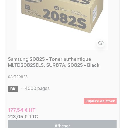
Samsung 2082S - Toner authentique
MLTD2082SELS, SU987A, 2082S - Black
SA-T2082S
-
4000 pages
Rupture de stock
177,54 € HT
213,05 € TTC
Afficher