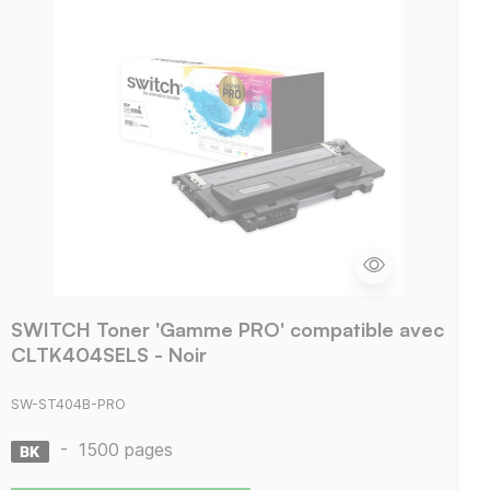
SWITCH Toner 'Gamme PRO' compatible avec
CLTK404SELS - Noir
SW-ST404B-PRO
-
1500 pages