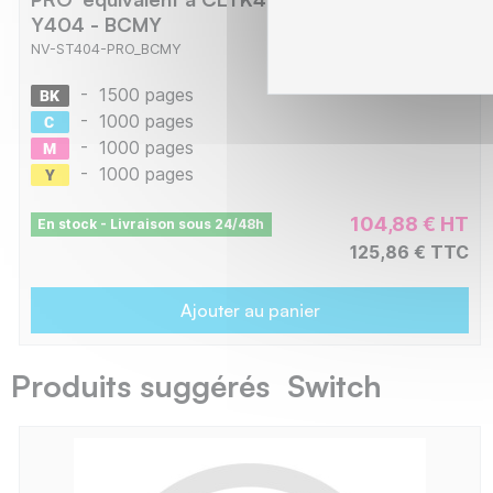
Y404 - BCMY
NV-ST404-PRO_BCMY
-
1500 pages
-
1000 pages
-
1000 pages
-
1000 pages
104,88 € HT
En stock - Livraison sous 24/48h
125,86 € TTC
Ajouter au panier
Produits suggérés Switch