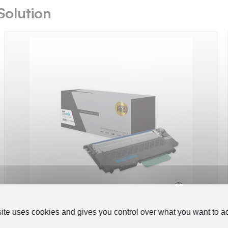
Solution
site uses cookies and gives you control over what you want to ac
TPS ST404C - Toner 'Gamme PRO'
compatible avec CLTC404SELS - Cyan