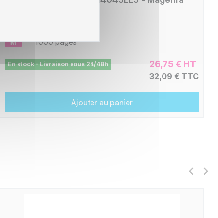
L1-ST404M-PRO
-
1000 pages
26,75 € HT
En stock - Livraison sous 24/48h
32,09 € TTC
Ajouter au panier