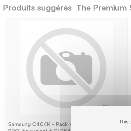
Produits suggérés The Premium 
This 
Samsung C404K - Pack x 4 Toner 'Gamme
PRO' équivalent à CLTK404, C404, M404,