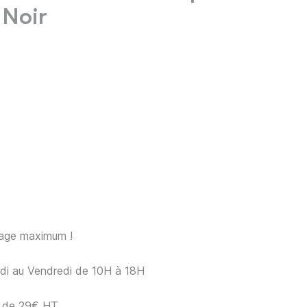
 Noir
sage maximum !
ndi au Vendredi de 10H à 18H
ir de 29€ HT