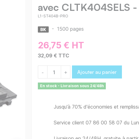
avec CLTK404SELS -
L1-ST404B-PRO
-
1500 pages
26,75 € HT
32,09 € TTC
Ajouter au panier
-
+
En stock - Livraison sous 24/48h
Jusqu'à 70% d'économies et remplis
Service client 07 86 00 58 07 du Lu
Livraison en 24/48H, gratuite à part