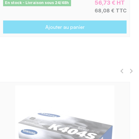
56,73 € HT
En stock - Livraison sous 24/48h
68,08 € TTC
Ajouter au panier