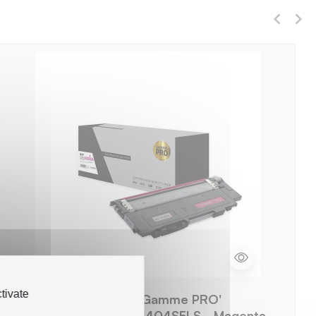
tivate
TPS ST404M - Toner 'Gamme PRO'
compatible avec CLTM404SELS - Magenta