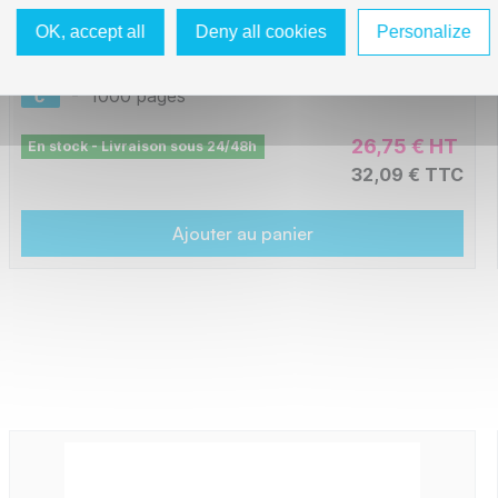
OK, accept all
Deny all cookies
Personalize
L1-ST404C-PRO
-
1000 pages
26,75 € HT
En stock - Livraison sous 24/48h
32,09 € TTC
Ajouter au panier