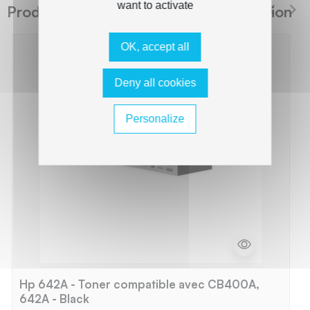
want to activate
Produits suggérés The Premium Solution
OK, accept all
Deny all cookies
Personalize
Hp 642A - Toner compatible avec CB400A,
642A - Black