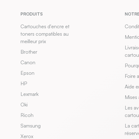
PRODUITS
NOTRE
Cartouches d'encre et
Condit
toners compatibles au
Mentio
meilleur prix
Livrai
Brother
carto
Canon
Pourqu
Epson
Foire 
HP
Aide e
Lexmark
Mises 
Oki
Les av
Ricoh
carto
Samsung
La car
réserv
Xerox