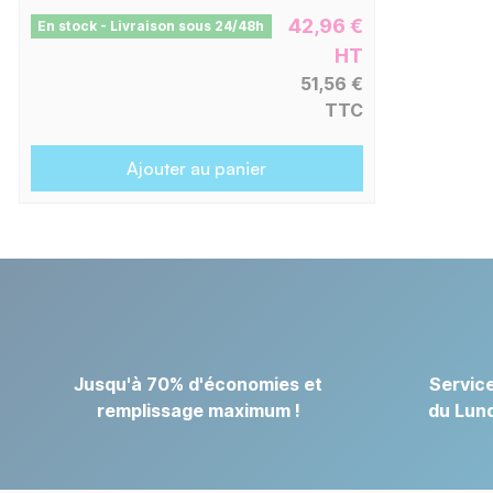
42,96 €
En stock - Livraison sous 24/48h
HT
51,56 €
TTC
Ajouter au panier
Jusqu'à 70% d'économies et
Service
remplissage maximum !
du Lund