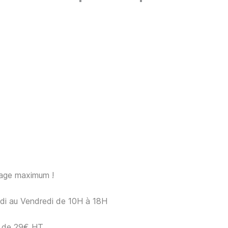
sage maximum !
ndi au Vendredi de 10H à 18H
ir de 29€ HT