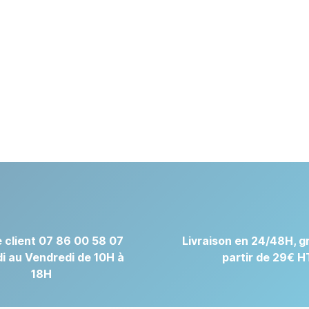
 client 07 86 00 58 07
Livraison en 24/48H, gr
i au Vendredi de 10H à
partir de 29€ H
18H