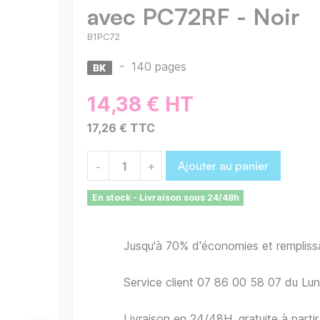
avec PC72RF - Noir
B1PC72
-
140 pages
14,38 € HT
17,26 € TTC
Ajouter au panier
-
+
En stock - Livraison sous 24/48h
Jusqu'à 70% d'économies et remplis
Service client 07 86 00 58 07 du Lu
Livraison en 24/48H, gratuite à part