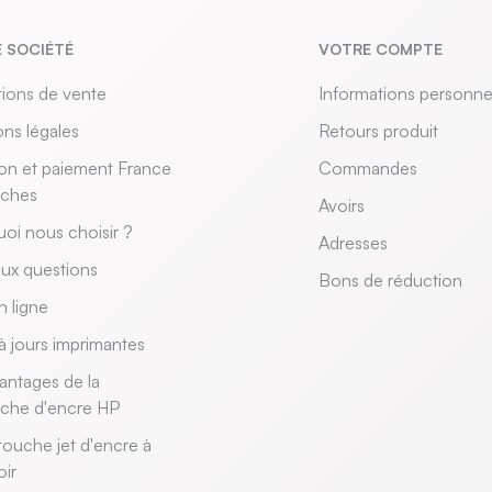
 SOCIÉTÉ
VOTRE COMPTE
ions de vente
Informations personne
ns légales
Retours produit
son et paiement France
Commandes
uches
Avoirs
oi nous choisir ?
Adresses
aux questions
Bons de réduction
n ligne
à jours imprimantes
antages de la
uche d'encre HP
touche jet d'encre à
oir