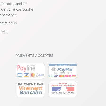
nt économiser
e de votre cartouche
mprimante
ctez-nous
u site
PAIEMENTS ACCEPTÉS