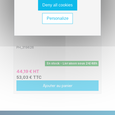
Deny all cookies
Personalize
Mini aspirateur de table Peach PA105
PH_319626
En stock - Livraison sous 24/48h
44,19 € HT
53,03 € TTC
Ajouter au panier