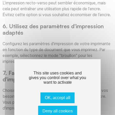
L'impression recto-verso peut sembler économique, mais
cela peut entraîner une utilisation plus rapide de l'encre.
Évitez cette option si vous souhaitez économiser de l'encre.
6. Utilisez des paramètres d'impression
adaptés
Configurez les paramètres d'impression de votre imprimante
en fonction du type de document que vous imprimez. Par
exemple, sélectionnez le mode "brouillon" pour les
impressions qui ne nécessitent pas une qualité élevée.
7. Faites attention à la résolution
This site uses cookies and
gives you control over what you
d'impression
want to activate
Choisissez une résolution d'impression appropriée pour vos
besoins. Une résolution plus basse utilisera moins d'encre.
OK, accept all
Vous pouvez ajuster ce paramètre dans les options
d'impression.
Deny all cookies