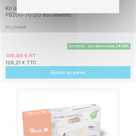
Kit de consommables pour relieuse thermique
PB200-70 (20 documents)
PH_510689
En stock - Livraison sous 24/48h
106,84 € HT
128,21 € TTC
Ajouter au panier