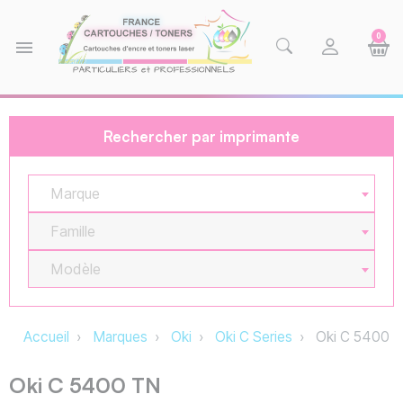
0
menu
Rechercher par imprimante
Marque
Famille
Modèle
Accueil
Marques
Oki
Oki C Series
Oki C 5400 
Oki C 5400 TN