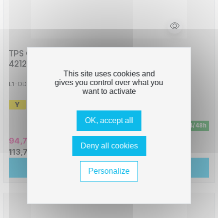
TPS OD5100Y - Tambour compatible avec
42126605 - Jaune
This site uses cookies and
gives you control over what you
L1-OD5100Y
want to activate
-
17000 pages
OK, accept all
En stock - Livraison sous 24/48h
94,76 € HT
Deny all cookies
113,72 € TTC
Ajouter au panier
Personalize