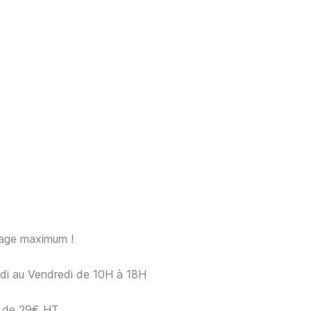
sage maximum !
ndi au Vendredi de 10H à 18H
ir de 29€ HT