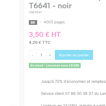
T6641 - noir
CNE6641
-
4000 pages
3,50 € HT
4,20 € TTC
Ajouter au panier
-
+
En stock - Livraison sous 24/48h
Jusqu'à 70% d'économies et remplis
Service client 07 86 00 58 07 du Lu
Livraison en 24/48H, gratuite à part