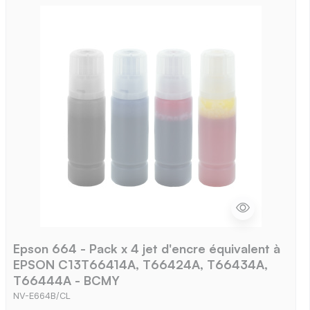
Epson 664 - Pack x 4 jet d'encre équivalent à
EPSON C13T66414A, T66424A, T66434A,
T66444A - BCMY
NV-E664B/CL