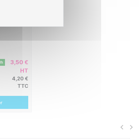
ble avec
- Jaune
3,50 €
8h
HT
4,20 €
TTC
er