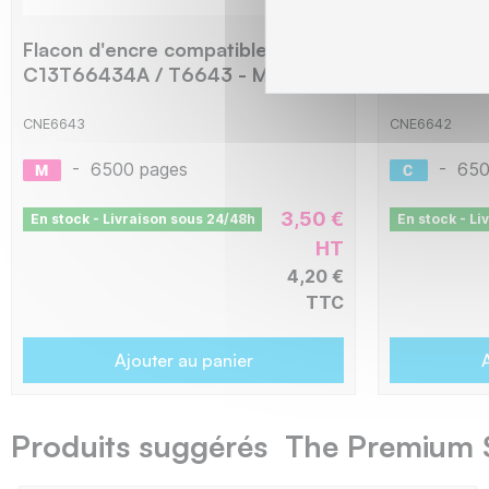
Flacon d'encre compatible avec
Flacon d'e
C13T66434A / T6643 - Magenta
C13T6642
CNE6643
CNE6642
-
6500 pages
-
650
3,50 €
En stock - Livraison sous 24/48h
En stock - Li
HT
4,20 €
TTC
Ajouter au panier
A
Produits suggérés The Premium 