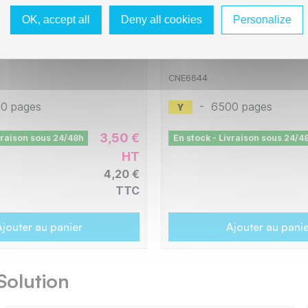
OK, accept all
Deny all cookies
Personalize
ncre compatible avec
Flacon d'encre compati
4A / T6642 - Cyan
C13T66444A / T6644 
CNE6644
0 pages
-
6500 pages
3,50 €
vraison sous 24/48h
En stock - Livraison sous 24/4
HT
4,20 €
TTC
jouter au panier
Ajouter au pani
Solution