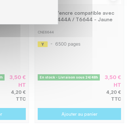
ble avec
Flacon d'encre compatible avec
 Magenta
C13T66444A / T6644 - Jaune
CNE6644
-
6500 pages
3,50 €
3,50 €
8h
En stock - Livraison sous 24/48h
HT
HT
4,20 €
4,20 €
TTC
TTC
er
Ajouter au panier