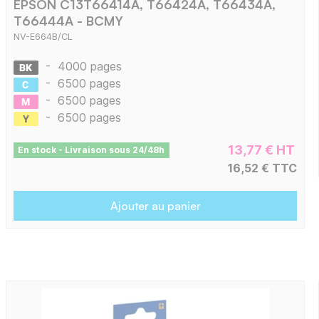
EPSON C13T66414A, T66424A, T66434A,
T66444A - BCMY
NV-E664B/CL
-
4000 pages
-
6500 pages
-
6500 pages
-
6500 pages
13,77 € HT
En stock - Livraison sous 24/48h
16,52 € TTC
Ajouter au panier