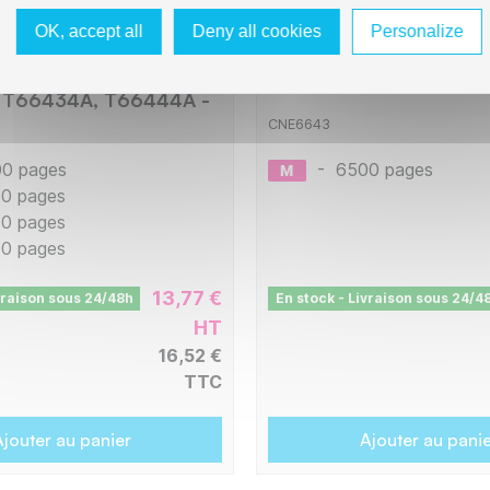
OK, accept all
Deny all cookies
Personalize
- Pack x 4 jet d'encre
Flacon d'encre compati
t à EPSON C13T66414A,
C13T66434A / T6643 -
 T66434A, T66444A -
CNE6643
0 pages
-
6500 pages
0 pages
0 pages
0 pages
13,77 €
vraison sous 24/48h
En stock - Livraison sous 24/4
HT
16,52 €
TTC
jouter au panier
Ajouter au pani