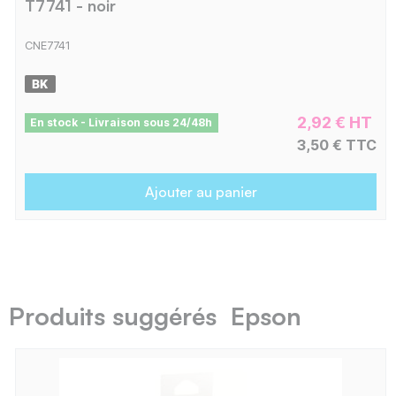
T7741 - noir
CNE7741
2,92 € HT
En stock - Livraison sous 24/48h
3,50 € TTC
Ajouter au panier
Produits suggérés Epson