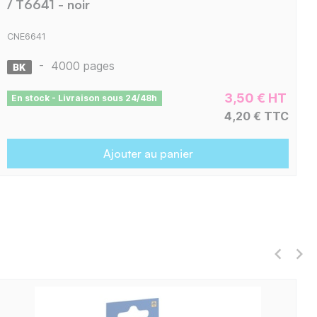
/ T6641 - noir
CNE6641
-
4000 pages
3,50 € HT
En stock - Livraison sous 24/48h
4,20 € TTC
Ajouter au panier