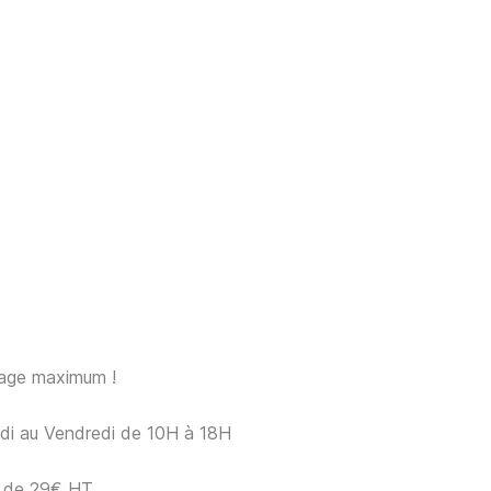
sage maximum !
ndi au Vendredi de 10H à 18H
ir de 29€ HT