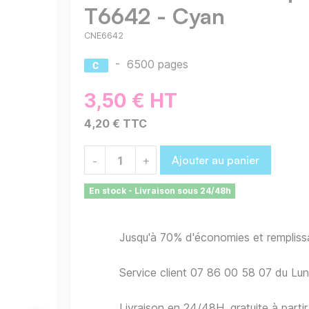
T6642 - Cyan
CNE6642
-
6500 pages
3,50 € HT
4,20 € TTC
Ajouter au panier
-
+
En stock - Livraison sous 24/48h
Jusqu'à 70% d'économies et remplis
Service client 07 86 00 58 07 du Lu
Livraison en 24/48H, gratuite à part