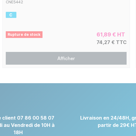
CNE5442
61,89 € HT
Rupture de stock
74,27 € TTC
Afficher
 client 07 86 00 58 07
Livraison en 24/48H, gr
i au Vendredi de 10H à
partir de 29€ H
18H