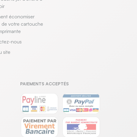
oir
nt économiser
e de votre cartouche
mprimante
ctez-nous
u site
PAIEMENTS ACCEPTÉS