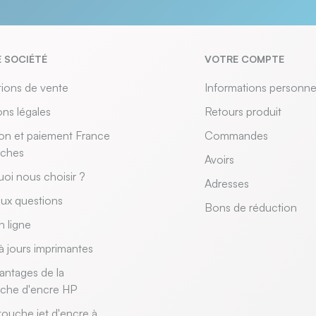
 SOCIÉTÉ
VOTRE COMPTE
ions de vente
Informations personne
ns légales
Retours produit
son et paiement France
Commandes
uches
Avoirs
oi nous choisir ?
Adresses
aux questions
Bons de réduction
n ligne
à jours imprimantes
antages de la
uche d'encre HP
touche jet d'encre à