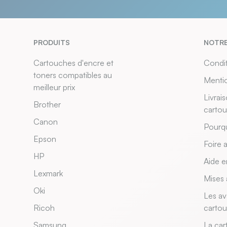
PRODUITS
NOTRE
Cartouches d'encre et
Condit
toners compatibles au
Mentio
meilleur prix
Livrai
Brother
carto
Canon
Pourqu
Epson
Foire 
HP
Aide e
Lexmark
Mises 
Oki
Les av
Ricoh
carto
Samsung
La car