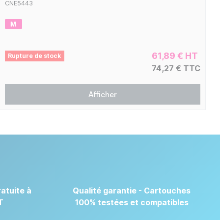
CNE5443
61,89 € HT
Rupture de stock
74,27 € TTC
Afficher
atuite à
Qualité garantie - Cartouches
T
100% testées et compatibles