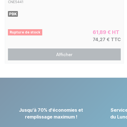
CNE5441
61,89 € HT
Rupture de stock
74,27 € TTC
Afficher
Jusqu'à 70% d'économies et
Service
remplissage maximum !
du Lund