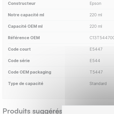
Constructeur
Epson
Notre capacité ml
220 ml
Capacité OEM ml
220 ml
Référence OEM
C13T54470
Code court
E5447
Code série
E544
Code OEM packaging
T5447
Type de capacité
Standard
Produits suggérés The Premium 