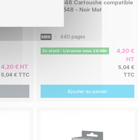
compatible
Epson E348 Cartouche compatible
genta
avec T0348 - Noir Mat
C8E348
-
440 pages
4,20 €
En stock - Livraison sous 24/48h
HT
4,20 € HT
5,04 €
5,04 € TTC
TTC
Ajouter au panier