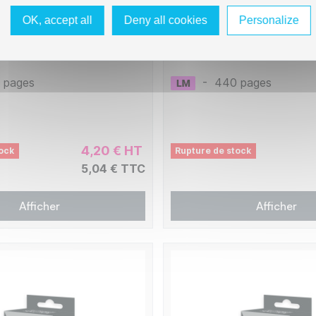
5 Cartouche compatible
Epson E346 Cartouche 
 - Cyan Clair
avec T0346 - Photo Ma
OK, accept all
Deny all cookies
Personalize
C8E346
 pages
-
440 pages
4,20 € HT
ock
Rupture de stock
5,04 € TTC
Afficher
Afficher