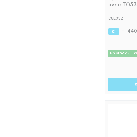
avec T033
C8E332
-
440
En stock - Li
A