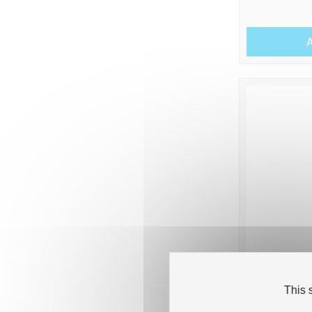
A
This 