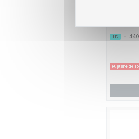
Epson E34
avec T0345
C8E345
-
440
Rupture de st