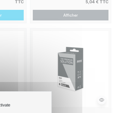
TTC
5,04 € TTC
r
Afficher
tivate