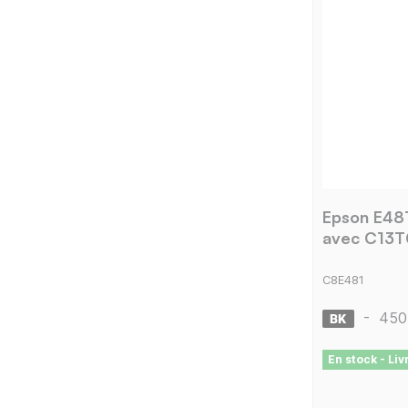
Epson E48
avec C13T
C8E481
-
450
En stock - Li