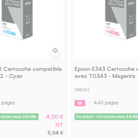
2 Cartouche compatible
Epson E343 Cartouche 
2 - Cyan
avec T0343 - Magenta
C8E343
 pages
-
440 pages
4,20 €
vraison sous 24/48h
En stock - Livraison sous 24/48
HT
5,04 €