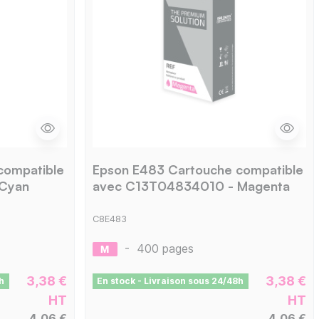
compatible
Epson E483 Cartouche compatible
Cyan
avec C13T04834010 - Magenta
C8E483
-
400 pages
3,38 €
3,38 €
h
En stock - Livraison sous 24/48h
HT
HT
4,06 €
4,06 €