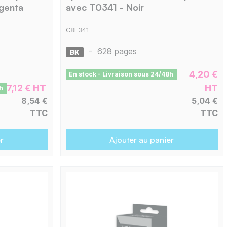
genta
avec T0341 - Noir
C8E341
-
628 pages
4,20 €
En stock - Livraison sous 24/48h
7,12 € HT
HT
h
8,54 €
5,04 €
TTC
TTC
r
Ajouter au panier