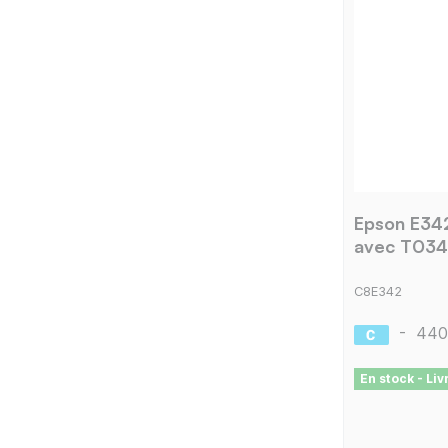
Epson E34
avec T034
C8E342
-
440
En stock - Li