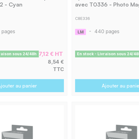
2 - Cyan
avec T0336 - Photo Ma
C8E336
 pages
-
440 pages
7,12 € HT
vraison sous 24/48h
En stock - Livraison sous 24/48
8,54 €
TTC
jouter au panier
Ajouter au panie