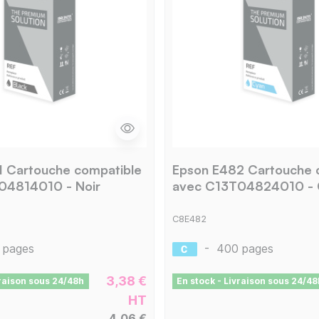
1 Cartouche compatible
Epson E482 Cartouche 
04814010 - Noir
avec C13T04824010 - 
C8E482
 pages
-
400 pages
3,38 €
vraison sous 24/48h
En stock - Livraison sous 24/48
HT
4,06 €