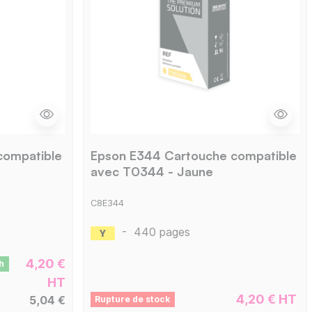
compatible
Epson E344 Cartouche compatible
avec T0344 - Jaune
C8E344
-
440 pages
4,20 €
h
HT
4,20 € HT
5,04 €
Rupture de stock