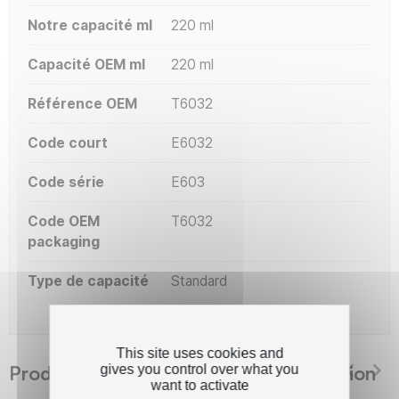
Notre capacité ml
220 ml
Capacité OEM ml
220 ml
Référence OEM
T6032
Code court
E6032
Code série
E603
Code OEM
T6032
packaging
Type de capacité
Standard
This site uses cookies and
Produits suggérés The Premium Solution
gives you control over what you
want to activate