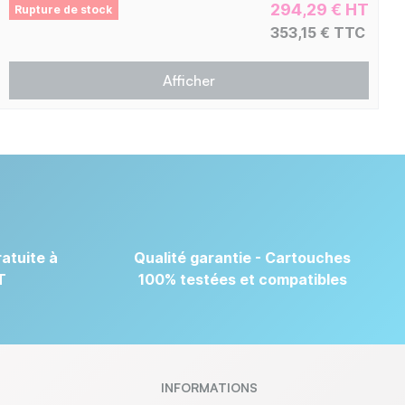
294,29 € HT
Rupture de stock
353,15 € TTC
Afficher
atuite à
Qualité garantie - Cartouches
T
100% testées et compatibles
INFORMATIONS