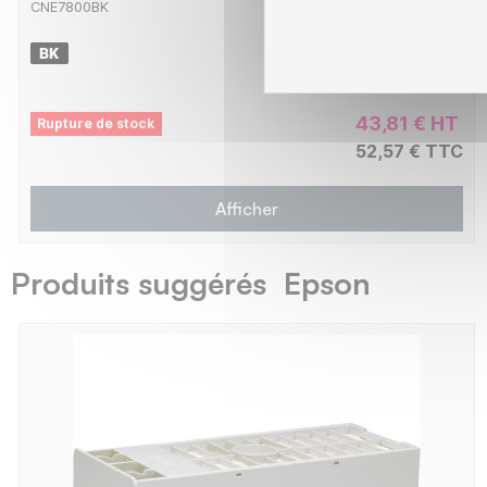
CNE7800BK
43,81 € HT
Rupture de stock
52,57 € TTC
Afficher
Produits suggérés Epson