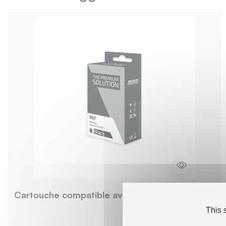
Cartouche compatible avec T6031 - noir
This 