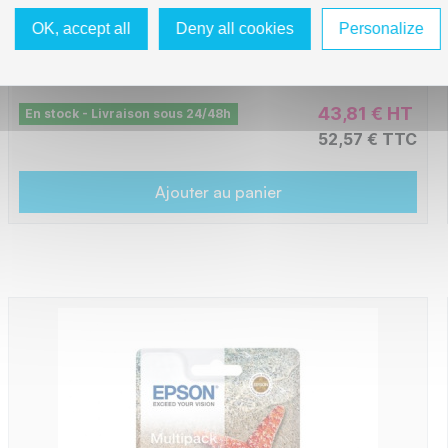
CNE7880BK
OK, accept all
Deny all cookies
Personalize
43,81 € HT
En stock - Livraison sous 24/48h
52,57 € TTC
Ajouter au panier