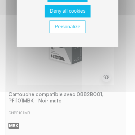
Deny all cookies
Personalize
Cartouche compatible avec 0882B001,
PFI101MBK - Noir mate
CNPF101MB