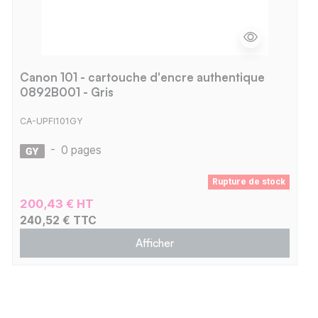
Canon 101 - cartouche d'encre authentique
0892B001 - Gris
CA-UPFI101GY
-
0 pages
Rupture de stock
200,43 € HT
240,52 € TTC
Afficher