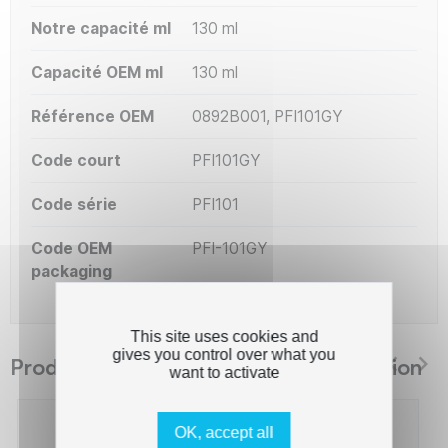
Notre capacité ml
130 ml
Capacité OEM ml
130 ml
Référence OEM
0892B001, PFI101GY
Code court
PFI101GY
Code série
PFI101
Code OEM
PFI-101GY
packaging
This site uses cookies and
gives you control over what you
Produits suggérés The Premium Solution
want to activate
OK, accept all