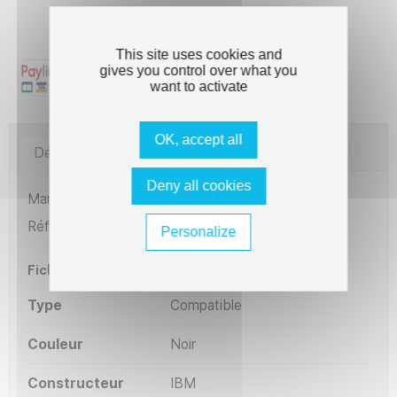
Qualité garantie - Cartouches 100% testées et
compatibles
This site uses cookies and
gives you control over what you
want to activate
OK, accept all
Détails du produit
Imprimantes compatibles
Deny all cookies
Marque
The Premium Solution
Référence
RMI4227
Personalize
Fiche technique
Type
Compatible
Couleur
Noir
Constructeur
IBM