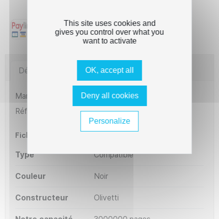
compatibles
This site uses cookies and
gives you control over what you
want to activate
OK, accept all
Détails du produit
Imprimantes compatibles
Deny all cookies
Marque
The Premium Solution
Référence
RMOLPR2
Personalize
Fiche technique
Type
Compatible
Couleur
Noir
Constructeur
Olivetti