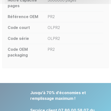
Notre capacité
3000000 pages
pages
Référence OEM
PR2
Code court
OLPR2
Code série
OLPR2
Code OEM
PR2
packaging
Jusqu'à 70% d'économies et
remplissage maximum !
Service client 07 86 00 58 07 du