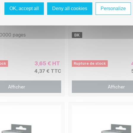
atible avec PR2 - Noir
Ruban compatible avec
COMPUPRINT SP40/PRL
OK, accept all
Deny all cookies
Personalize
Noir
RMOLPR3
0000 pages
3,65 € HT
ock
Rupture de stock
4,37 € TTC
Afficher
Afficher