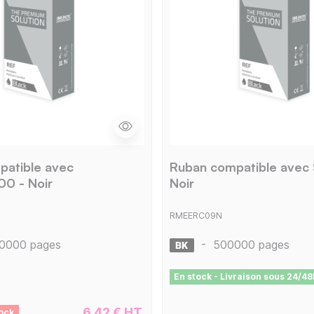
patible avec
Ruban compatible avec
0 - Noir
Noir
RMEERC09N
0000 pages
-
500000 pages
En stock - Livraison sous 24/48
6,42 € HT
ock