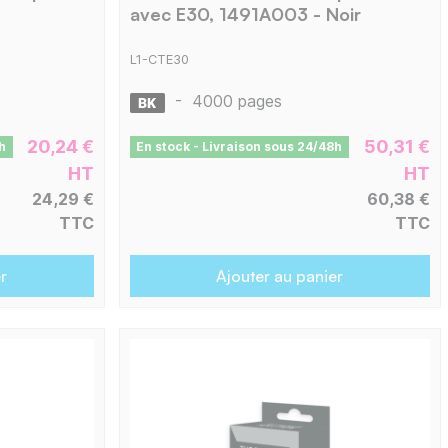
avec E30, 1491A003 - Noir
L1-CTE30
-
4000 pages
20,24 €
50,31 €
h
En stock - Livraison sous 24/48h
HT
HT
24,29 €
60,38 €
TTC
TTC
r
Ajouter au panier