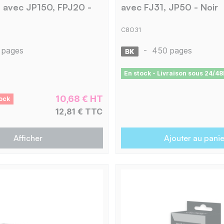
 avec JP150, FPJ20 -
avec FJ31, JP50 - Noir
C8O31
 pages
-
450 pages
En stock - Livraison sous 24/48
10,68 € HT
ock
12,81 € TTC
Afficher
Ajouter au panie