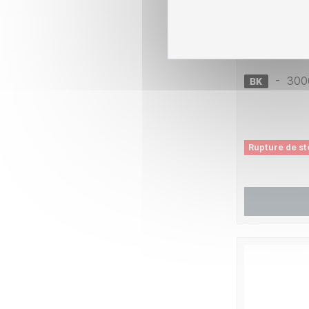
Ruban comp
RMOLPR2
-
300
Rupture de st