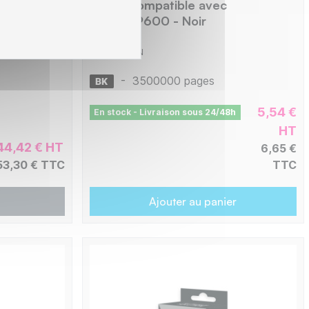
 PR3
Ruban compatible avec
5287 -
IR61B/DP600 - Noir
RMCDP600N
-
3500000 pages
5,54 €
En stock - Livraison sous 24/48h
HT
44,42 € HT
6,65 €
53,30 € TTC
TTC
Ajouter au panier