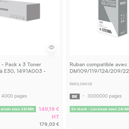
- Pack x 3 Toner
Ruban compatible avec
 à E30, 1491A003 -
DM109/119/124/209/224
3
RMOLDM109
4000 pages
-
3000000 pages
149,19 €
vraison sous 24/48h
En stock - Livraison sous 24/48
HT
179,03 €