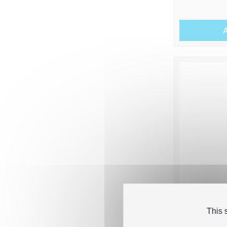
A
This 