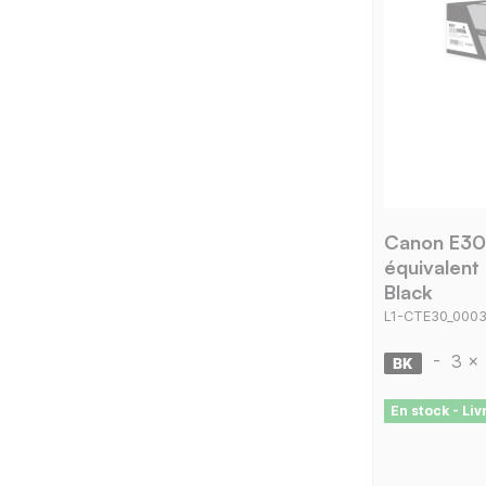
Canon E30 
équivalent
Black
L1-CTE30_000
-
3 x
En stock - Li