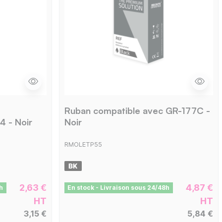
Ruban compatible avec GR-177C -
 - Noir
Noir
RMOLETP55
2,63 €
4,87 €
h
En stock - Livraison sous 24/48h
HT
HT
3,15 €
5,84 €