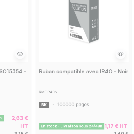
 S015354 -
Ruban compatible avec IR40 - Noir
RMEIR40N
-
100000 pages
2,63 €
h
HT
1,17 € HT
En stock - Livraison sous 24/48h
3,15 €
1,40 €