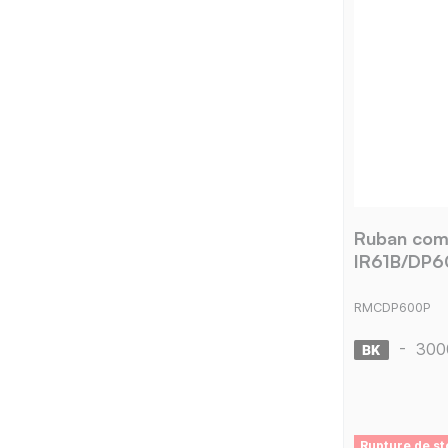
Ruban com
IR61B/DP60
RMCDP600P
-
300
Rupture de st