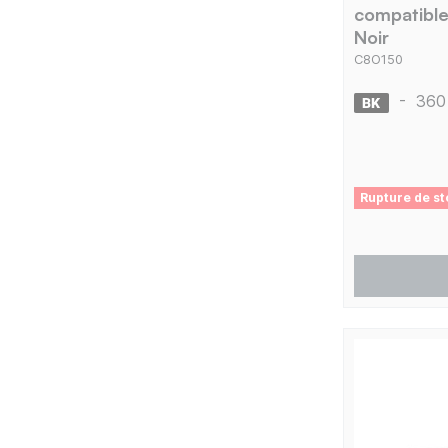
compatible
Noir
C8O150
-
360
Rupture de st