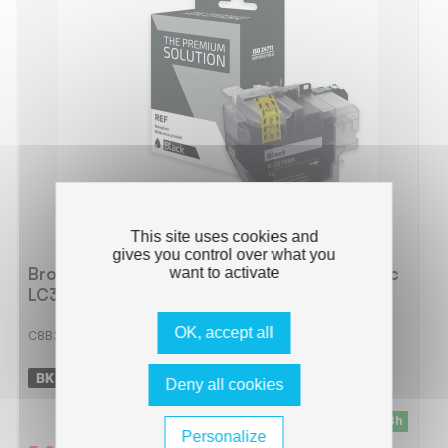
This site uses cookies and
gives you control over what you
Brother B3219XLB Cartouche compatible avec
want to activate
LC3219XLB - Noir
OK, accept all
C8B3219XLB
-
3000 pages
Deny all cookies
En stock - Livraison sous 24/48h
Personalize