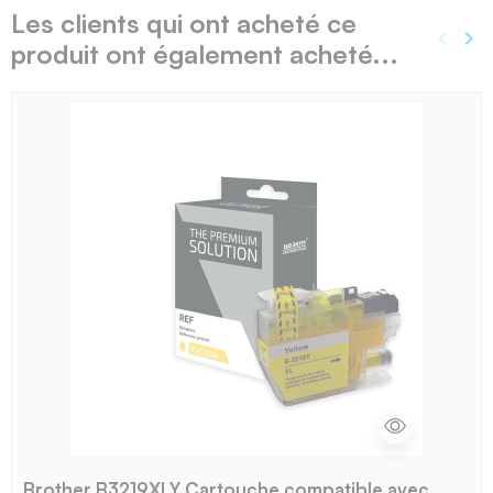
Les clients qui ont acheté ce
keyboard_arrow_left
keyboard_arrow_right
produit ont également acheté...
Précé
Sui
Brother B3219XLY Cartouche compatible avec