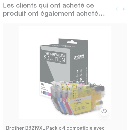
Les clients qui ont acheté ce
keyboard_arrow_left
keyboard_arrow_right
produit ont également acheté...
Précé
Sui
Brother B3219XL Pack x 4 compatible avec