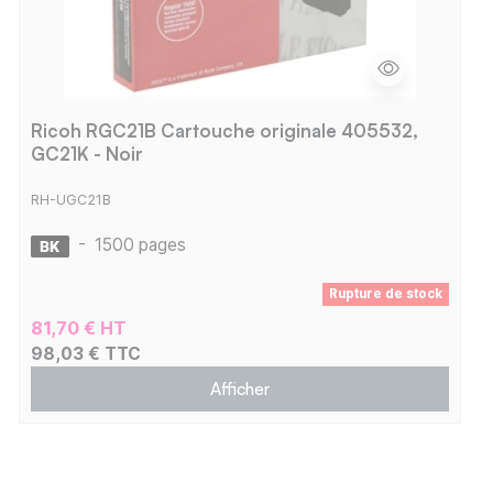
Ricoh RGC21B Cartouche originale 405532,
GC21K - Noir
RH-UGC21B
-
1500 pages
Rupture de stock
81,70 € HT
98,03 € TTC
Afficher