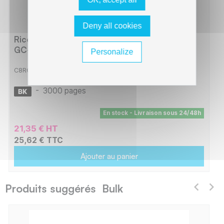
Deny all cookies
Ricoh RGC21BXL Cartouche compatible avec
GC-21KH 405536 - Noir
Personalize
C8RGC21BXL
-
3000 pages
En stock - Livraison sous 24/48h
21,35 € HT
25,62 € TTC
Ajouter au panier
Produits suggérés Bulk