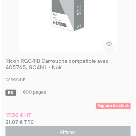
Ricoh RGC41B Cartouche compatible avec
405765, GC41KL - Noir
C8RGC41B
-
600 pages
Rupture de stock
17,56 € HT
21,07 € TTC
Afficher