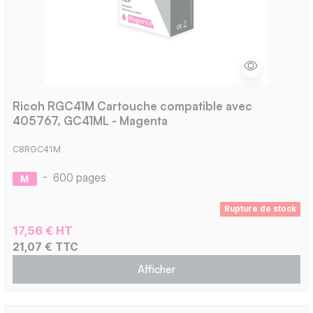
Ricoh RGC41M Cartouche compatible avec
405767, GC41ML - Magenta
C8RGC41M
-
600 pages
Rupture de stock
17,56 € HT
21,07 € TTC
Afficher