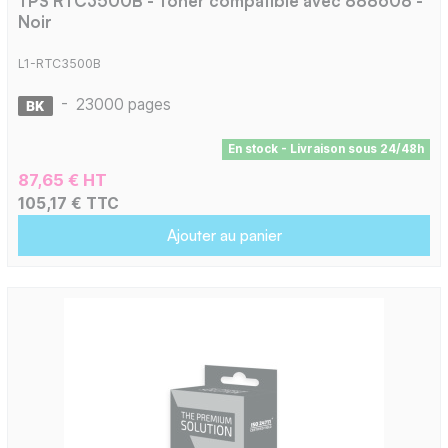
TPS RTC3500B - Toner compatible avec 888608 -
Noir
L1-RTC3500B
-
23000 pages
En stock - Livraison sous 24/48h
87,65 € HT
105,17 € TTC
Ajouter au panier