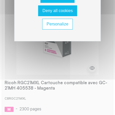
Deny all cookies
Personalize
Ricoh RGC21MXL Cartouche compatible avec GC-
21MH 405538 - Magenta
C8RGC21MXL
-
2300 pages