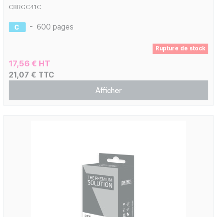
C8RGC41C
-
600 pages
Rupture de stock
17,56 € HT
21,07 € TTC
Afficher