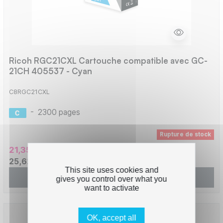
Ricoh RGC21CXL Cartouche compatible avec GC-
21CH 405537 - Cyan
C8RGC21CXL
-
2300 pages
Rupture de stock
21,35 € HT
25,62 € TTC
This site uses cookies and
Afficher
gives you control over what you
want to activate
OK, accept all