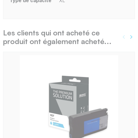
Type de capacité
XL
Les clients qui ont acheté ce
keyboard_arrow_left
keyboard_arrow_right
produit ont également acheté...
Précé
Sui