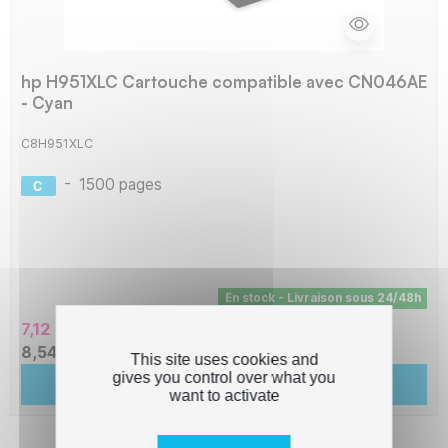
hp H951XLC Cartouche compatible avec CN046AE
- Cyan
C8H951XLC
-
1500 pages
En stock - Livraison sous 24/48h
7,12 € HT
8,54 € TTC
This site uses cookies and
gives you control over what you
Ajouter au panier
want to activate