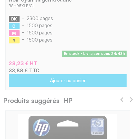
B8H95XLB/CL
-
2300 pages
-
1500 pages
-
1500 pages
-
1500 pages
En stock - Livraison sous 24/48h
28,23 € HT
33,88 € TTC
Ajouter au panier
Produits suggérés HP