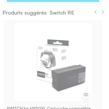
Produits suggérés Switch RE
SWITCH hp H950XL Cartouche compatible