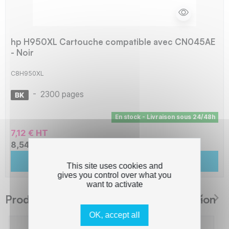
hp H950XL Cartouche compatible avec CN045AE
- Noir
C8H950XL
-
2300 pages
En stock - Livraison sous 24/48h
7,12 € HT
8,54 € TTC
Ajouter au panier
This site uses cookies and
gives you control over what you
want to activate
Produits suggérés The Premium Solution
OK, accept all