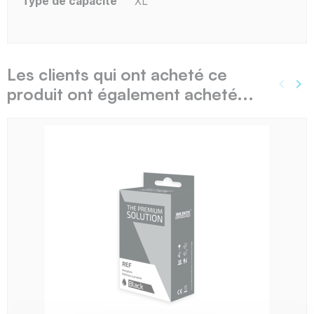
Type de capacité
XL
Les clients qui ont acheté ce
keyboard_arrow_left
keyboard_arrow_right
produit ont également acheté...
Précé
Sui