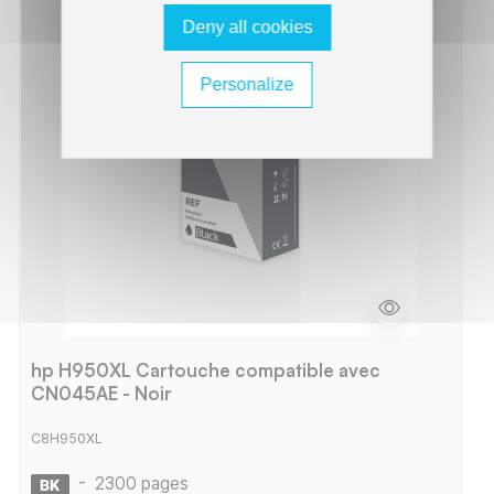
Deny all cookies
Personalize
hp H950XL Cartouche compatible avec
CN045AE - Noir
C8H950XL
-
2300 pages