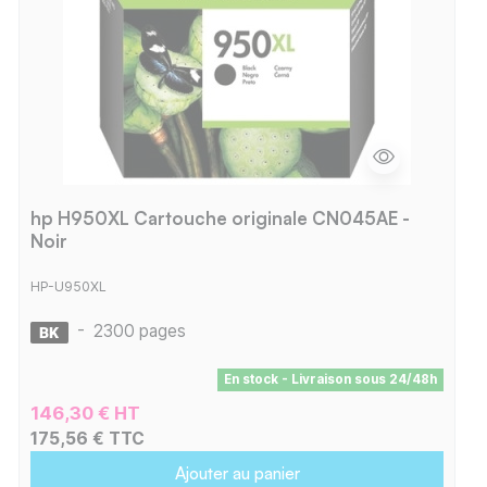
hp H950XL Cartouche originale CN045AE -
Noir
HP-U950XL
-
2300 pages
En stock - Livraison sous 24/48h
146,30 € HT
175,56 € TTC
Ajouter au panier