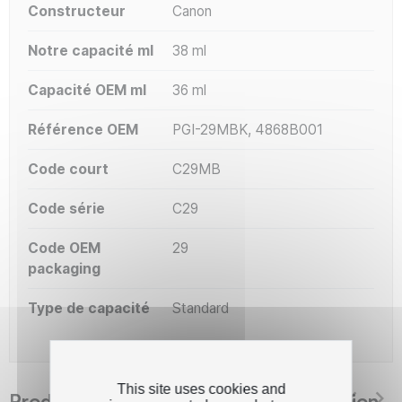
Constructeur
Canon
Notre capacité ml
38 ml
Capacité OEM ml
36 ml
Référence OEM
PGI-29MBK, 4868B001
Code court
C29MB
Code série
C29
Code OEM
29
packaging
Type de capacité
Standard
This site uses cookies and
Produits suggérés The Premium Solution