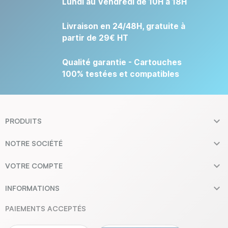
Lundi au Vendredi de 10H à 18H
Livraison en 24/48H, gratuite à
partir de 29€ HT
Qualité garantie - Cartouches
100% testées et compatibles

PRODUITS

NOTRE SOCIÉTÉ

VOTRE COMPTE

INFORMATIONS
PAIEMENTS ACCEPTÉS