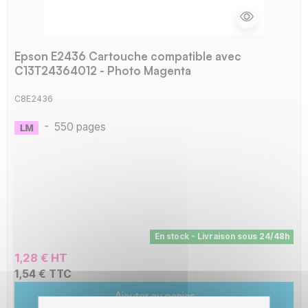
Epson E2436 Cartouche compatible avec
C13T24364012 - Photo Magenta
C8E2436
-
550 pages
En stock - Livraison sous 24/48h
1,28 € HT
1,54 € TTC
Ajouter au panier