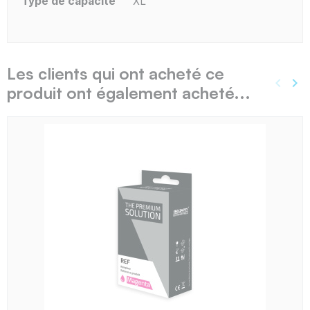
Type de capacité
XL
Les clients qui ont acheté ce
keyboard_arrow_left
keyboard_arrow_right
produit ont également acheté...
Précé
Sui