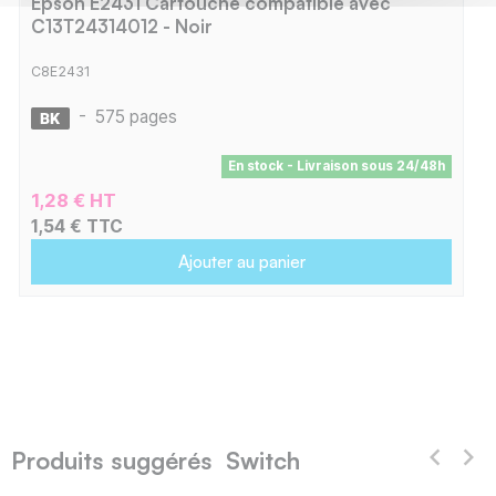
Epson E2431 Cartouche compatible avec
C13T24314012 - Noir
C8E2431
-
575 pages
En stock - Livraison sous 24/48h
1,28 € HT
1,54 € TTC
Ajouter au panier
Produits suggérés Switch