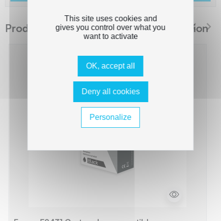
This site uses cookies and
Produits suggérés The Premium Solution
gives you control over what you
want to activate
OK, accept all
Deny all cookies
Personalize