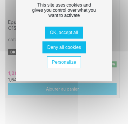
This site uses cookies and
gives you control over what you
want to activate
Epson E2431 Cartouche compatible avec
C13T24314012 - Noir
OK, accept all
C8E2431
Deny all cookies
-
575 pages
Personalize
En stock - Livraison sous 24/48h
1,28 € HT
1,54 € TTC
Ajouter au panier