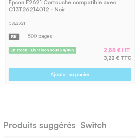
Epson E2621 Cartouche compatible avec
C13T26214012 - Noir
C8E2621
-
500 pages
2,68 € HT
En stock - Livraison sous 24/48h
3,22 € TTC
Ajouter au panier
Produits suggérés Switch