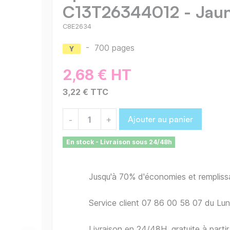
C13T26344012 - Jau
C8E2634
-
700 pages
2,68 € HT
3,22 € TTC
Ajouter au panier
-
+
En stock - Livraison sous 24/48h
Jusqu'à 70% d'économies et remplis
Service client 07 86 00 58 07 du Lu
Livraison en 24/48H, gratuite à part