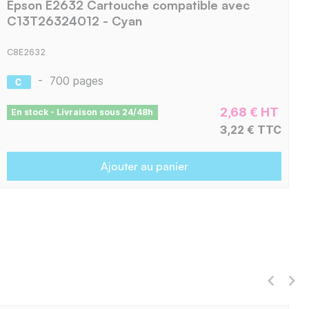
Epson E2632 Cartouche compatible avec
C13T26324012 - Cyan
C8E2632
-
700 pages
2,68 € HT
En stock - Livraison sous 24/48h
3,22 € TTC
Ajouter au panier