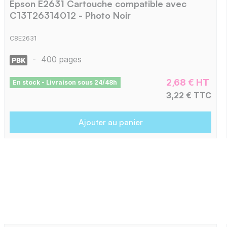
Epson E2631 Cartouche compatible avec
C13T26314012 - Photo Noir
C8E2631
-
400 pages
2,68 € HT
En stock - Livraison sous 24/48h
3,22 € TTC
Ajouter au panier