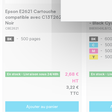
Epson E2621 Cartouche
Epson 604
compatible avec C13T26214012 -
compatibl
Noir
- Black Cy
C8E2621
B8E604XLB/CL
-
500 pages
-
600
-
500
-
500
-
500
2,68 €
En stock - Livraison sous 24/48h
En stock - Li
HT
3,22 €
TTC
Ajouter au panier
A