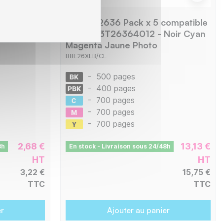
e
Epson E2636 Pack x 5 compatible
26324012 -
avec C13T26364012 - Noir Cyan
Magenta Jaune Photo
B8E26XLB/CL
-
500 pages
-
400 pages
-
700 pages
-
700 pages
-
700 pages
2,68 €
13,13 €
8h
En stock - Livraison sous 24/48h
HT
HT
3,22 €
15,75 €
TTC
TTC
er
Ajouter au panier