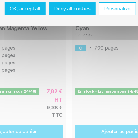
OK, accept all
Deny all cookies
Personalize
XL - Pack x 4
Epson E2632 Cartouch
e avec C13T10H64010
compatible avec C13T
an Magenta Yellow
Cyan
C8E2632
 pages
-
700 pages
 pages
 pages
 pages
7,82 €
vraison sous 24/48h
En stock - Livraison sous 24/4
HT
9,38 €
TTC
jouter au panier
Ajouter au pani