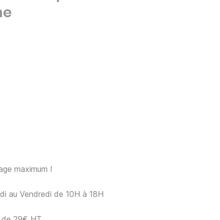
ne
sage maximum !
ndi au Vendredi de 10H à 18H
ir de 29€ HT