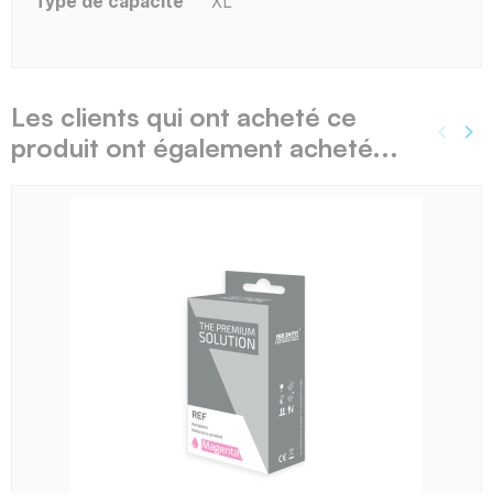
Type de capacité
XL
Les clients qui ont acheté ce
keyboard_arrow_left
keyboard_arrow_right
produit ont également acheté...
Précé
Sui