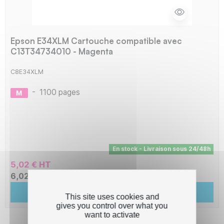
Epson E34XLM Cartouche compatible avec
C13T34734010 - Magenta
C8E34XLM
-
1100 pages
En stock - Livraison sous 24/48h
5,02 € HT
6,02 € TTC
Ajouter au panier
This site uses cookies and
gives you control over what you
want to activate