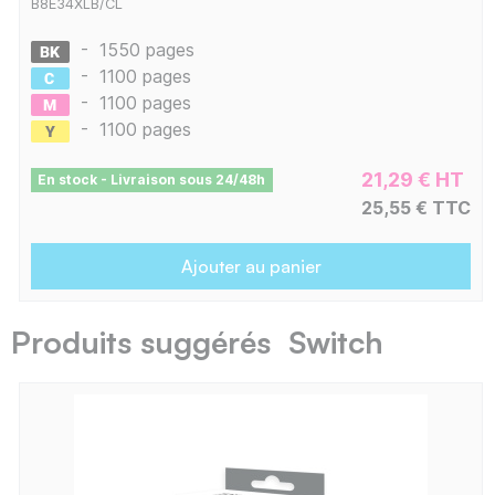
B8E34XLB/CL
-
1550 pages
-
1100 pages
-
1100 pages
-
1100 pages
21,29 € HT
En stock - Livraison sous 24/48h
25,55 € TTC
Ajouter au panier
Produits suggérés Switch