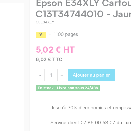
Epson E34XLY Cartou
C13T34744010 - Jau
C8E34XLY
-
1100 pages
5,02 € HT
6,02 € TTC
Ajouter au panier
-
+
En stock - Livraison sous 24/48h
Jusqu'à 70% d'économies et remplis
Service client 07 86 00 58 07 du Lu