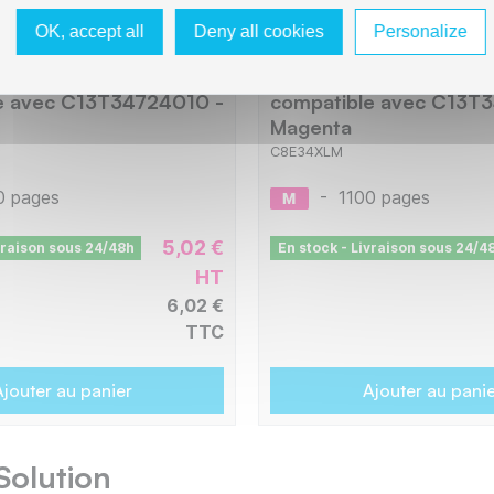
OK, accept all
Deny all cookies
Personalize
XLC Cartouche
Epson E34XLM Cartouc
e avec C13T34724010 -
compatible avec C13T
Magenta
C8E34XLM
0 pages
-
1100 pages
5,02 €
vraison sous 24/48h
En stock - Livraison sous 24/4
HT
6,02 €
TTC
jouter au panier
Ajouter au pani
Solution