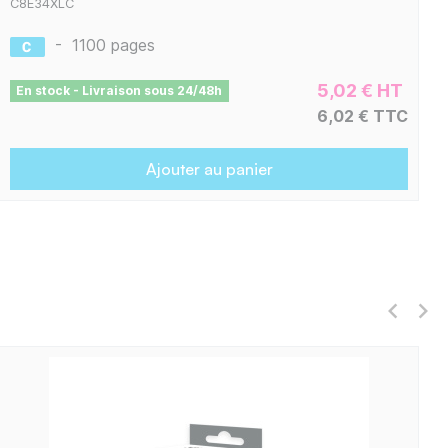
C8E34XLC
-
1100 pages
5,02 € HT
En stock - Livraison sous 24/48h
6,02 € TTC
Ajouter au panier