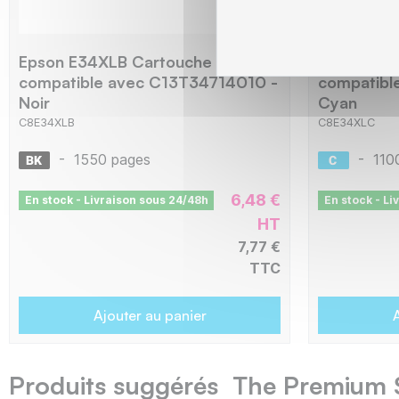
Epson E34XLB Cartouche
Epson E34
compatible avec C13T34714010 -
compatibl
Noir
Cyan
C8E34XLB
C8E34XLC
-
1550 pages
-
110
6,48 €
En stock - Livraison sous 24/48h
En stock - Li
HT
7,77 €
TTC
Ajouter au panier
A
Produits suggérés The Premium 