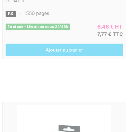
C8E34XLB
-
1550 pages
6,48 € HT
En stock - Livraison sous 24/48h
7,77 € TTC
Ajouter au panier