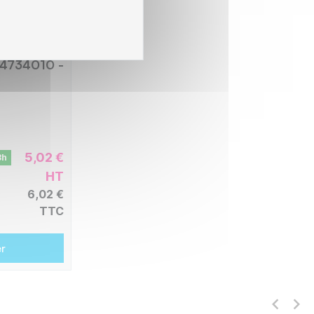
he
34734010 -
5,02 €
8h
HT
6,02 €
TTC
er