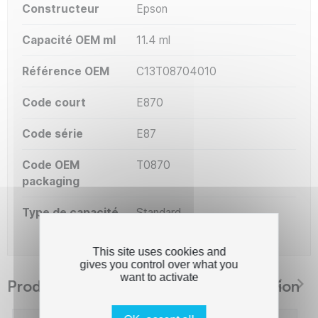
Constructeur
Epson
Capacité OEM ml
11.4 ml
Référence OEM
C13T08704010
Code court
E870
Code série
E87
Code OEM
T0870
packaging
Type de capacité
Standard
This site uses cookies and
gives you control over what you
want to activate
Produits suggérés The Premium Solution