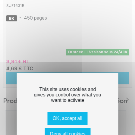
SUE1631R
-
450 pages
En stock - Livraison sous 24/48h
3,91 € HT
4,69 € TTC
Ajouter au panier
This site uses cookies and
gives you control over what you
Produits suggérés The Premium Solution
want to activate
OK, accept all
Deny all cookies