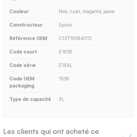
Couleur
Noir, cyan, magenta, jaune
Constructeur
Epson
Référence OEM
C13T16364012
Code court
E1636
Code série
E16XL
Code OEM
1636
packaging
Type de capacité
XL
Les clients qui ont acheté ce
keyboard_arrow_left
keyboard_arrow_right