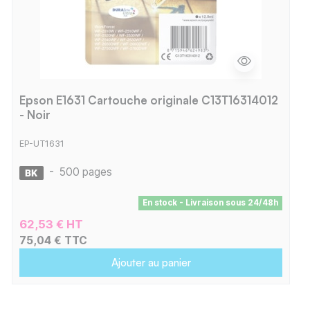
Epson E1631 Cartouche originale C13T16314012
- Noir
EP-UT1631
-
500 pages
En stock - Livraison sous 24/48h
62,53 € HT
75,04 € TTC
Ajouter au panier