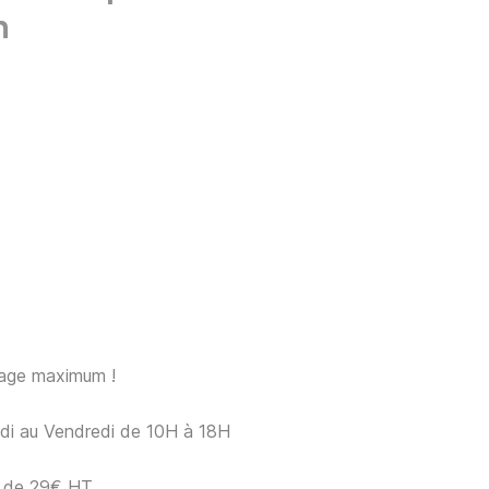
n
sage maximum !
ndi au Vendredi de 10H à 18H
ir de 29€ HT