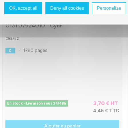
OK, accept all
Deny all cookies
Personalize
Epson E792 Cartouche compatible avec
C13T07924010 - Cyan
C8E792
-
1780 pages
3,70 € HT
En stock - Livraison sous 24/48h
4,45 € TTC
Ajouter au panier