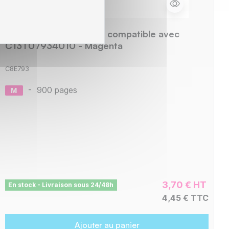
Epson E793 Cartouche compatible avec
C13T07934010 - Magenta
C8E793
-
900 pages
3,70 € HT
En stock - Livraison sous 24/48h
4,45 € TTC
Ajouter au panier