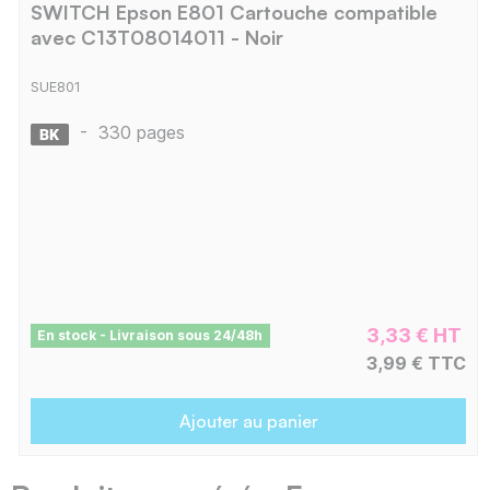
SWITCH Epson E801 Cartouche compatible
avec C13T08014011 - Noir
SUE801
-
330 pages
3,33 € HT
En stock - Livraison sous 24/48h
3,99 € TTC
Ajouter au panier