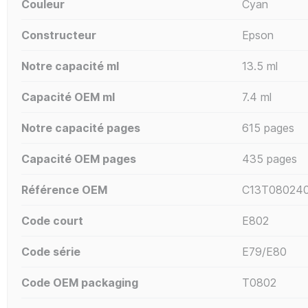
Couleur
Cyan
Constructeur
Epson
Notre capacité ml
13.5 ml
Capacité OEM ml
7.4 ml
Notre capacité pages
615 pages
Capacité OEM pages
435 pages
Référence OEM
C13T080240
Code court
E802
Code série
E79/E80
Code OEM packaging
T0802