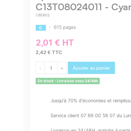
C13T08024011 - Cya
C8E802
-
615 pages
2,01 € HT
2,42 € TTC
Ajouter au panier
-
+
En stock - Livraison sous 24/48h
Jusqu'à 70% d'économies et remplis
Service client 07 86 00 58 07 du Lu
Livraison en 24/48H, gratuite à part