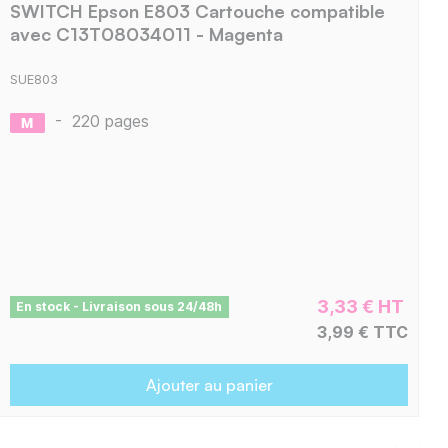
SWITCH Epson E803 Cartouche compatible
avec C13T08034011 - Magenta
SUE803
-
220 pages
3,33 € HT
En stock - Livraison sous 24/48h
3,99 € TTC
Ajouter au panier