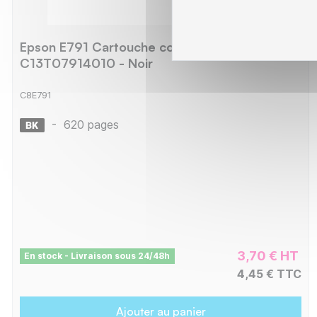
Epson E791 Cartouche compatible avec
C13T07914010 - Noir
C8E791
-
620 pages
3,70 € HT
En stock - Livraison sous 24/48h
4,45 € TTC
Ajouter au panier