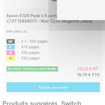
Epson E128 Pack x 5 compatible avec
C13T12854011 - Noir Cyan Magenta Jaune
B8E128B/CLXL
-
2 x
300 pages
-
415 pages
-
330 pages
-
530 pages
13,13 € HT
En stock - Livraison sous 24/48h
15,75 € TTC
Ajouter au panier
Produits suggérés Switch