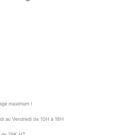
sage maximum !
ndi au Vendredi de 10H à 18H
ir de 29€ HT