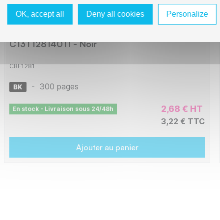
OK, accept all
Deny all cookies
Personalize
Epson E1281 Cartouche compatible avec
C13T12814011 - Noir
C8E1281
-
300 pages
2,68 € HT
En stock - Livraison sous 24/48h
3,22 € TTC
Ajouter au panier