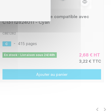
Epson E1282 Cartouche compatible avec
C13T12824011 - Cyan
C8E1282
-
415 pages
2,68 € HT
En stock - Livraison sous 24/48h
3,22 € TTC
Ajouter au panier