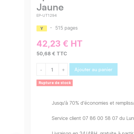
Jaune
EP-UT1294
-
515 pages
42,23 € HT
50,68 € TTC
Ajouter au panier
-
+
Rupture de stock
Jusqu'à 70% d'économies et remplis
Service client 07 86 00 58 07 du Lu
Livraison en 24/48H, gratuite à part