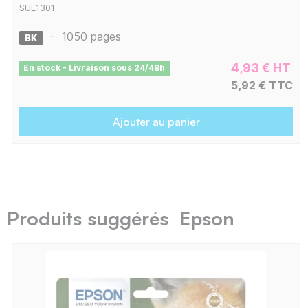
SUE1301
-
1050 pages
4,93 € HT
En stock - Livraison sous 24/48h
5,92 € TTC
Ajouter au panier
Produits suggérés Epson