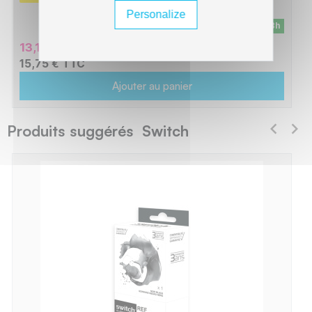
Personalize
En stock - Livraison sous 24/48h
13,13 € HT
15,75 € TTC
Ajouter au panier
Produits suggérés Switch