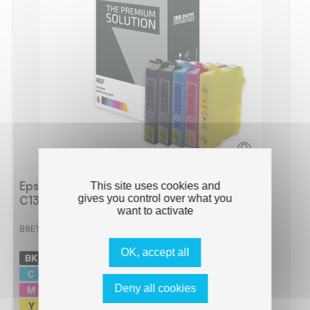
Epson E128 Pack x 5 compatible avec
This site uses cookies and
gives you control over what you
C13T12854011 - Noir Cyan Magenta Jaune
want to activate
B8E128B/CLXL
OK, accept all
-
2 x
300 pages
-
415 pages
Deny all cookies
-
330 pages
-
530 pages