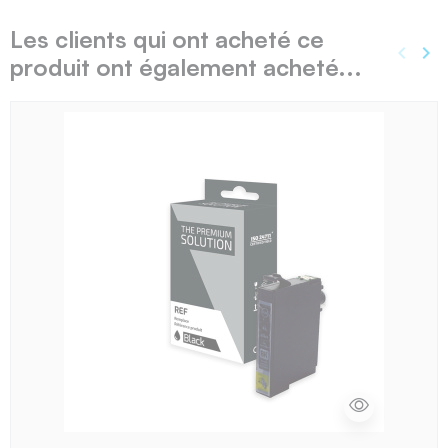
Les clients qui ont acheté ce
keyboard_arrow_left
keyboard_arrow_right
produit ont également acheté...
Précé
Sui