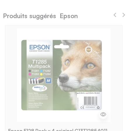
Produits suggérés Epson
Epson E128 Pack x 4 original C13T12854011 -