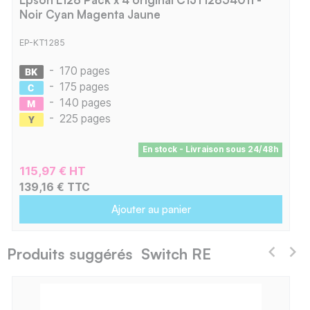
Noir Cyan Magenta Jaune
EP-KT1285
-
170 pages
-
175 pages
-
140 pages
-
225 pages
En stock - Livraison sous 24/48h
115,97 € HT
139,16 € TTC
Ajouter au panier
Produits suggérés Switch RE