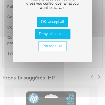
gives you control over what you
Référence OEM
T6L91AE
want to activate
Code court
U903M
OK, accept all
Code série
H903
Deny all cookies
Code OEM
903
packaging
Personalize
Type de capacité
Standard
Produits suggérés HP