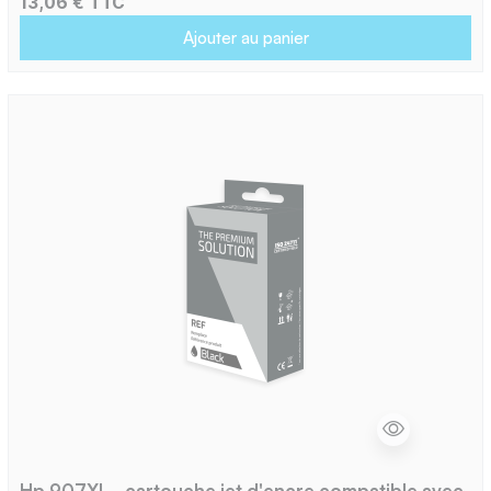
13,06 € TTC
Ajouter au panier
Hp 907XL - cartouche jet d'encre compatible avec