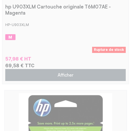
hp U903XLM Cartouche originale T6M07AE -
Magenta
HP-U903XLM
Rupture de stock
57,98 € HT
69,58 € TTC
Afficher