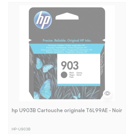
hp U903B Cartouche originale T6L99AE - Noir
HP-U903B