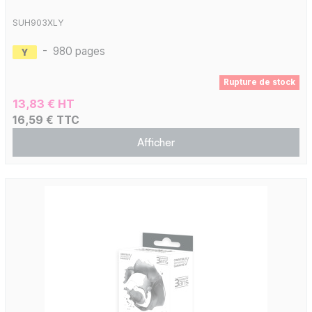
SUH903XLY
-
980 pages
Rupture de stock
13,83 € HT
16,59 € TTC
Afficher