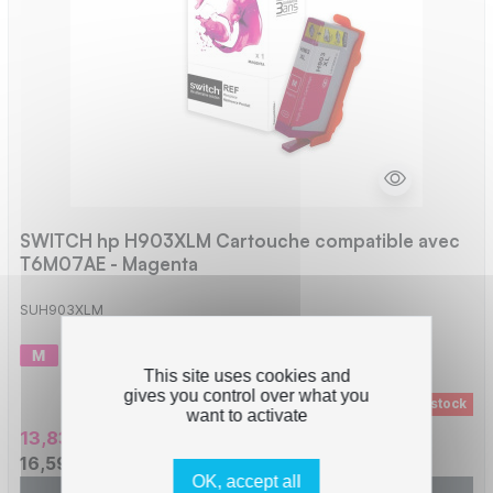
SWITCH hp H903XLM Cartouche compatible avec
T6M07AE - Magenta
SUH903XLM
-
980 pages
This site uses cookies and
gives you control over what you
Rupture de stock
want to activate
13,83 € HT
16,59 € TTC
OK, accept all