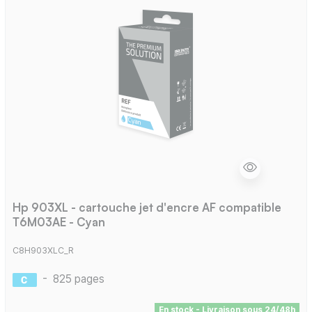
Hp 903XL - cartouche jet d'encre AF compatible
T6M03AE - Cyan
C8H903XLC_R
-
825 pages
En stock - Livraison sous 24/48h