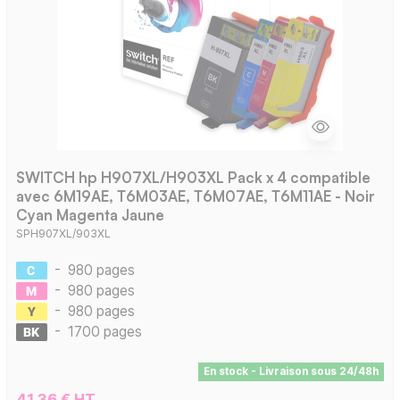
SWITCH hp H907XL/H903XL Pack x 4 compatible
avec 6M19AE, T6M03AE, T6M07AE, T6M11AE - Noir
Cyan Magenta Jaune
SPH907XL/903XL
-
980 pages
-
980 pages
-
980 pages
-
1700 pages
En stock - Livraison sous 24/48h
41,36 € HT