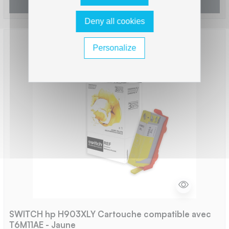
Afficher
Deny all cookies
Personalize
SWITCH hp H903XLY Cartouche compatible avec
T6M11AE - Jaune