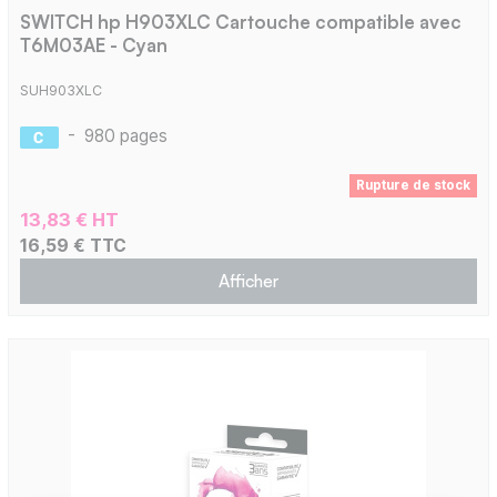
SWITCH hp H903XLC Cartouche compatible avec
T6M03AE - Cyan
SUH903XLC
-
980 pages
Rupture de stock
13,83 € HT
16,59 € TTC
Afficher