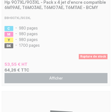
Hp 907XL/903XL - Pack x 4 jet d'encre compatible
6M19AE, T6M03AE, T6M07AE, T6M11AE - BCMY
B8H907XL/903XL
-
980 pages
-
980 pages
-
980 pages
-
1700 pages
Rupture de stock
53,55 € HT
64,26 € TTC
Afficher