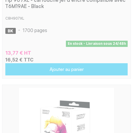
T6M19AE - Black
C8H907XL
-
1700 pages
En stock - Livraison sous 24/48h
13,77 € HT
16,52 € TTC
Ajouter au panier