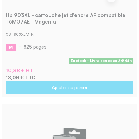
Hp 903XL - cartouche jet d'encre AF compatible
T6M07AE - Magenta
C8H903XLM_R
-
825 pages
En stock - Livraison sous 24/48h
10,88 € HT
13,06 € TTC
Ajouter au panier