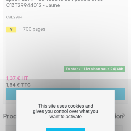
C13T29944012 - Jaune
C8E2994
-
700 pages
En stock - Livraison sous 24/48h
1,37 € HT
1,64 € TTC
Ajouter au panier
This site uses cookies and
gives you control over what you
Produits suggérés The Premium Solution
want to activate