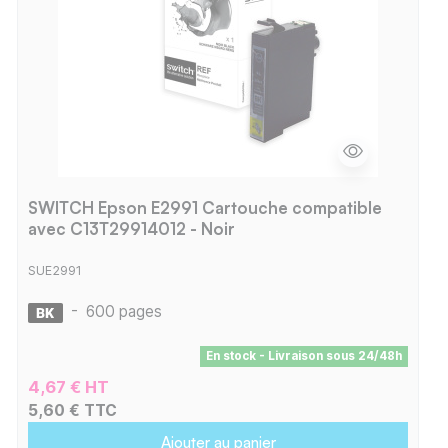
SWITCH Epson E2991 Cartouche compatible
avec C13T29914012 - Noir
SUE2991
-
600 pages
En stock - Livraison sous 24/48h
4,67 € HT
5,60 € TTC
Ajouter au panier