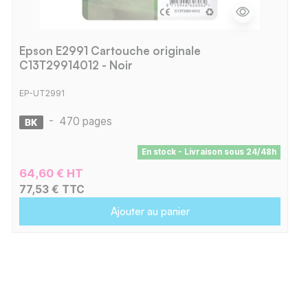
Epson E2991 Cartouche originale
C13T29914012 - Noir
EP-UT2991
-
470 pages
En stock - Livraison sous 24/48h
64,60 € HT
77,53 € TTC
Ajouter au panier