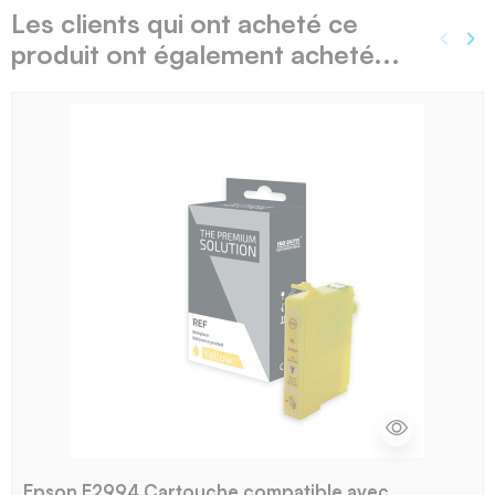
Les clients qui ont acheté ce
keyboard_arrow_left
keyboard_arrow_right
produit ont également acheté...
Précé
Sui
Epson E2994 Cartouche compatible avec