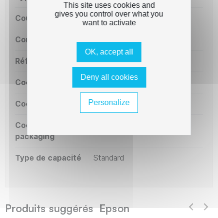
This site uses cookies and
gives you control over what you
Couleur
Noir, cyan, magenta, jaune
want to activate
Constructeur
Epson
OK, accept all
Référence OEM
C13T26164010
Deny all cookies
Code court
KT2616
Personalize
Code série
E26
Code OEM
T2616
packaging
Type de capacité
Standard
Produits suggérés Epson