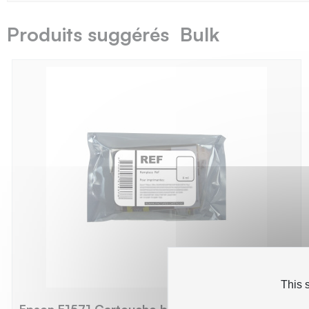
Produits suggérés Bulk
This 
Epson E1571 Cartouche bulk compatible avec