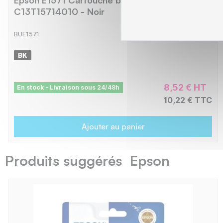
C13T15714010 - Noir
BUE1571
8,52 € HT
En stock - Livraison sous 24/48h
10,22 € TTC
Ajouter au panier
Produits suggérés Epson