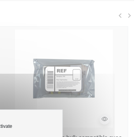
tivate
Epson E1573 Cartouche bulk compatible avec