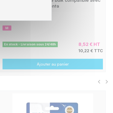
C13T15734010 - Magenta
BUE1573
8,52 € HT
En stock - Livraison sous 24/48h
10,22 € TTC
Ajouter au panier