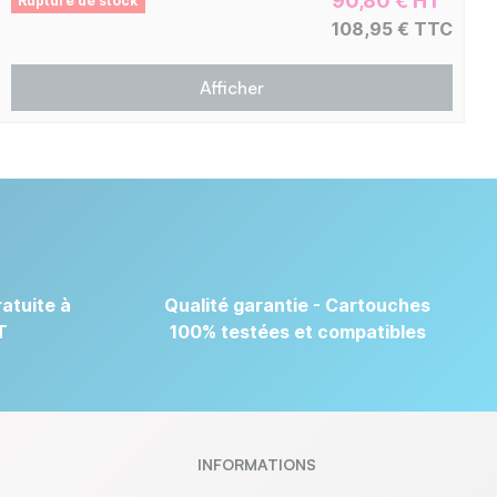
90,80 € HT
Rupture de stock
108,95 € TTC
Afficher
atuite à
Qualité garantie - Cartouches
T
100% testées et compatibles
INFORMATIONS