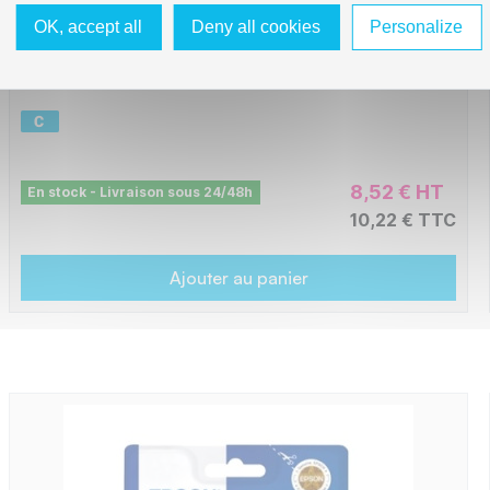
C13T15724010 - Cyan
OK, accept all
Deny all cookies
Personalize
BUE1572
8,52 € HT
En stock - Livraison sous 24/48h
10,22 € TTC
Ajouter au panier