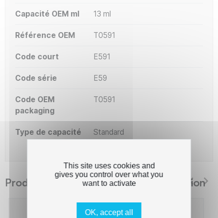
Capacité OEM ml
13 ml
Référence OEM
T0591
Code court
E591
Code série
E59
Code OEM
T0591
packaging
Type de capacité
Standard
This site uses cookies and
gives you control over what you
Produits suggérés The Premium Solution
want to activate
OK, accept all