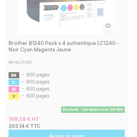
Brother B1240 Pack x 4 authentique LC1240 -
Noir Cyan Magenta Jaune
BR-KLC1240
-
600 pages
-
600 pages
-
600 pages
-
600 pages
En stock - Livraison sous 24/48h
169,28 € HT
203,14 € TTC
Ajouter au panier