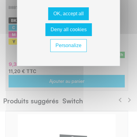
B8B1240XLB/CLXL
OK, accept all
-
2 x
1200 pages
-
1200 pages
Deny all cookies
-
1200 pages
-
1200 pages
Personalize
En stock - Livraison sous 24/48h
9,33 € HT
11,20 € TTC
Ajouter au panier
Produits suggérés Switch