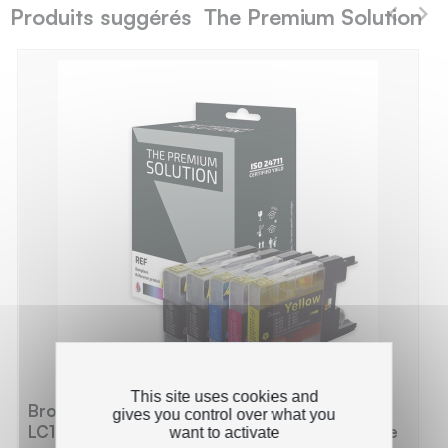
Produits suggérés The Premium Solution
This site uses cookies and
Brother B1240XL Pack x 5 compatible avec
gives you control over what you
LC1220/1240/1280 - Noir Cyan Magenta Jaune
want to activate