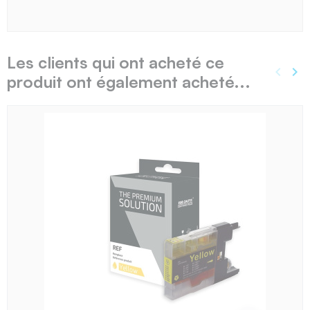
Les clients qui ont acheté ce
keyboard_arrow_left
keyboard_arrow_right
produit ont également acheté...
Précé
Sui