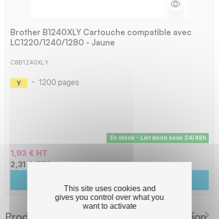
Brother B1240XLY Cartouche compatible avec
LC1220/1240/1280 - Jaune
C8B1240XLY
-
1200 pages
En stock - Livraison sous 24/48h
1,93 € HT
2,31 € TTC
Ajouter au panier
This site uses cookies and
gives you control over what you
want to activate
Produits suggérés The Premium Solution